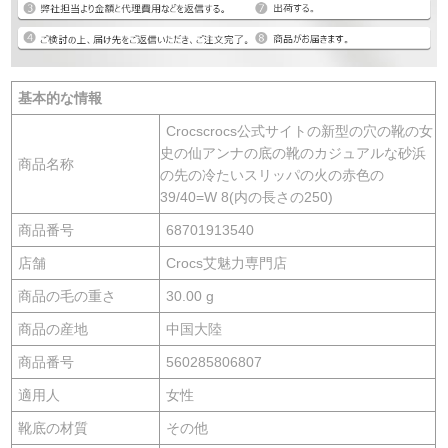
基本的な情報
Crocscrocs公式サイトの新型の穴の靴の女
史の仙アンナの底の靴のカジュアルな砂浜
商品名称
の先の冷たいスリッパの火の赤色の
39/40=W 8(内の長さの250)
商品番号
68701913540
店舗
Crocs艾魅力専門店
商品の毛の重さ
30.00 g
商品の産地
中国大陸
商品番号
560285806807
適用人
女性
靴底の材質
その他