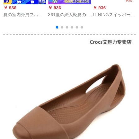
￥ 936
￥ 936
￥ 936
￥
夏の室内外男フルー
361度の婦人靴夏のサ
LI-NINGスイッパー男
L
ト-4 9.5/43
ンダー流行の運動靴
女兼名スイッパー男
のほうこうりの
女兼名スリップブー
粉/361度の白38
ツ男女兼名滑り止め
マットマットマット
0
(男性用)41