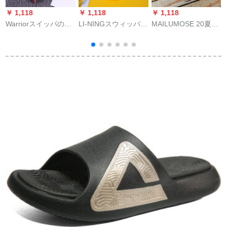
￥ 1,118
￥ 1,118
￥ 1,118
￥
Warriorスイッパの人
LI-NINGスウィッパー
MAILUMOSE 20夏新
a
の字は男性の濡れた
男性夏2020年新型カ
作男性サンダー通気
a
靴の夏の滑り止めの
ムジュル男性R标准白
性洞靴ビエンダー男
外を引いてきた。ビ
43.5
性ロマネスクの个性
ッチブーツの新型の
的ななファッション
2
レジカの柔らかさを
を织り交ぜてなぜカ
底にして足を挟んで
ーキ色41
冷たい男性の赤を引
く41