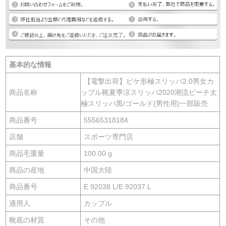
基本的な情報
【電撃出荷】ピケ形極スリッパ2.0男女カ
商品名称
ップル靴夏季涼スリッパ2020潮流ビーチ太
極スリッパ黒/ゴールド(男性用)一部販売
商品番号
55565318184
店舗
スポーツ専門店
商品毛重量
100.00 g
商品の産地
中国大陸
商品番号
E 92038 L/E 92037 L
適用人
カップル
靴底の材質
その他