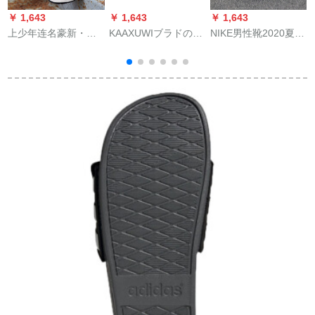
￥ 1,643
￥ 1,643
￥ 1,643
￥
上少年连名豪新・百
KAAXUWIブラドの女
NIKE男性靴2020夏の
伦斯凯莎ランダー男
性靴1靴2つは女性サ
新型フュージョンブ
性夏の靴运动ビクタ
ロンダの坂と厚い底
ーツビビビビビ・チ
ーブーツ男子学生ス
の夏2020年新型スリ
ルビ・チルビ・スタ
カパー女子NEW
パンの外でファンシ
ッズ・ショー快适で
bAlaNcEブルック41
ーのハイヒアを履い
す。カジュアルの住
て1字はベルカラを引
んでいる家族の字サ
いてくれま
ンダーAO 3621-
男
す/6009(高7.7 cmと
100/290 mm
34 cm)