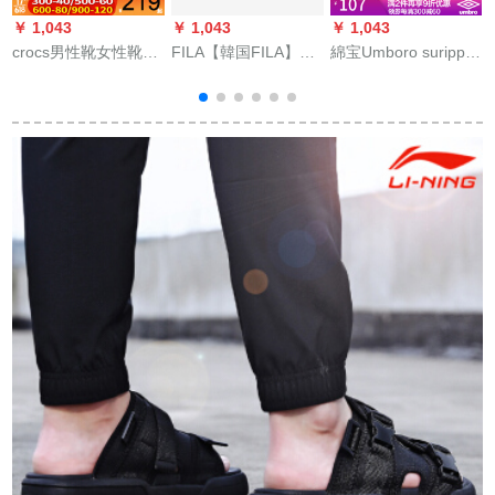
￥ 1,043
￥ 1,043
￥ 1,043
￥
crocs男性靴女性靴
FILA【韓国FILA】ス
綿宝Umboro surippパ
L
2020夏新作カープブ
プリッパ外出LOGO
男女カプモデル防水
ーツビィーブーツ軽
プロフィットファン
滑り止めビービーブ
便で通気性滑り止め
シープロリッパ海兵
ーツ夏凉しさを引き
パンケースケースケ
隊青/2 X-NVV 280
张っていますUO 202
ースケースケースケ
FT 0401-999男性
ー
ースケースホールブ
model 42.5
ーツ