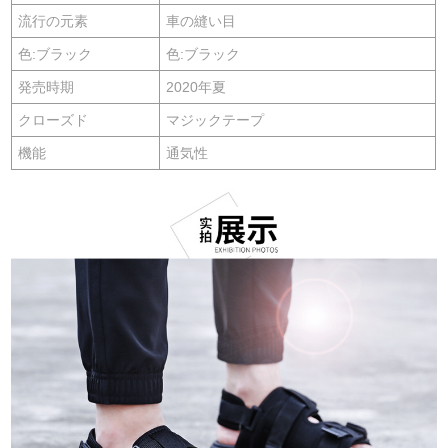
流行の元素
車の縫い目
色:ブラック
色:ブラック
発売時期
2020年夏
クローズド
マジックテープ
機能
通気性