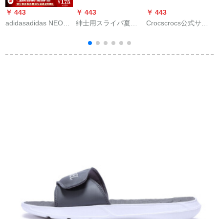
￥ 443
￥ 443
￥ 443
￥
adidasadidas NEO男
紳士用スライパ夏の
Crocscrocs公式サー
C
性スプリッパ年夏新
クールで足が滑り止
ビスの新型洞穴ブー
生活靴AQ 1701 AQ
めます。ビクターチ
ツ女史仙アナフルー
1702クールスライデ
サルと欧米の学生用
トの赤い39/40=W 8
ィングAQ 1743
アウドリアリアティ
ブ
ー41。
1
6