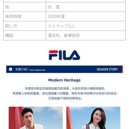
色
白、黒
発売時期
2020年夏
閉じ方
ストラップなし
機能
通気性、耐摩耗性