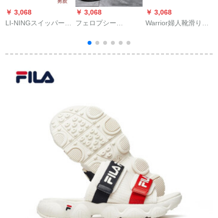
￥ 3,068
￥ 3,068
￥ 3,068
￥
LI-NINGスイッパー男
フェロプシー
Warrior婦人靴滑り止
F
女兼名スイッパー男
（FELLERPU）軽奢
めスイッパ女性家庭
女兼名スリップブー
ブロンド夏紳士サー
用夏新商品のスウィ
ツ男女兼名滑り止め
ダンル男性つま先カ
ッパー男性用厚手の
伝
マットマットマット
バ人字スラップファ
平底カーリング用冷
(男性用)41
ンシーアウトドアビ
スッキリ一体化靴面
ルチルドレンK 5312
黒-男性用41/42
B 20黒42