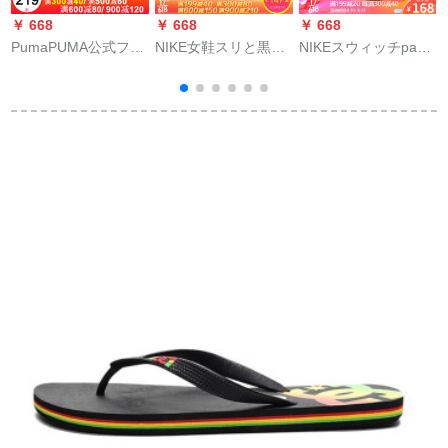
￥ 668
￥ 668
￥ 668
￥
PumaPUMA公式フル
NIKE女鞋スリと黒の
NIKEスウィッチpa
a
セット男性靴カージ
诱拐ベルトファンフ
NIKE KAWA
a
ュ2020夏新作通気性
ァンファァァンファ
SHOWERビッチ旅行
サンダー日常生活サ
ァンンンゴルフ忍者
快适レジャー耐摩耗
ーダンフ1文字
ビショップ
性滑り止め水水泳经
ト
典典銭汤一字
明
m