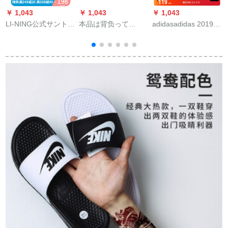
￥ 1,043
￥ 1,043
￥ 1,043
￥
LI-NING公式サントダ
本品は背负って
adidasadidas 2019男
ル女性靴2020新品ス
Kappa Kapa 2020新
子EEZAY FLIP FLOP
ポツーファンシー012
型の夏の男女のカー
スイミングパッドF
標準黒/オリンジー
リングの凉しいスッ
35029 EG 2042
ク-3 39
キリ量の通气性のカ
ジュア人の字は星空
の青/红火色-822を引
いています。