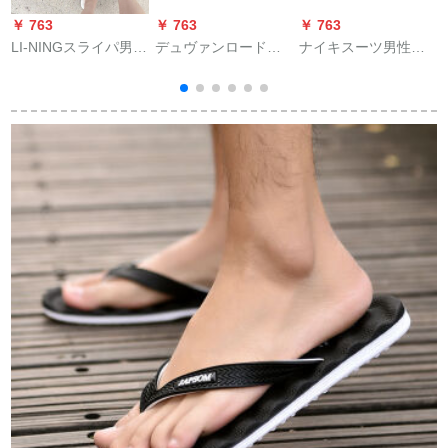
￥ 763
￥ 763
￥ 763
￥
LI-NINGスライパ男性
デュヴァンロードブ
ナイキスーツ男性靴
靴夏のファンドドド
ロックの男性用スリ
女性靴夏新型軽便モ
ドドドドヴェン-ウェ
パンの个性韩国版
ノクロビのチカジュ
ル軽便ダンプバーク
2020新型の夏の外は
ル
ベース黒42
ファ‰ンの屋外を冷
たくしています。港
の风の男性靴の黒さ
9
の40を止めます。