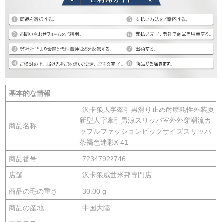
基本的な情報
沢卡狼人字牽引男滑り止め耐摩耗性外装夏
新型人字牽引男涼スリッパ室外外穿潮流カ
商品名称
ップルファッションビッグサイズスリッパ
茶褐色迷彩X 41
商品番号
72347922746
店舗
沢卡狼威世米邦専門店
商品の毛の重さ
30.00 g
商品の産地
中国大陸