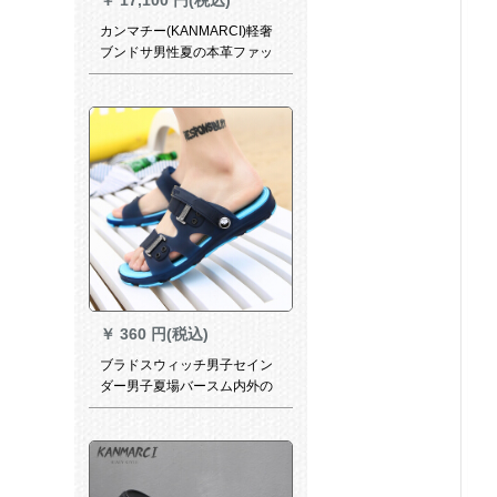
カンマチー(KANMARCI)軽奢
ブンドサ男性夏の本革ファッ
ク厚底露指ロマ透かしメレン
ズビコン41
￥
360 円(税込)
ブラドスウィッチ男子セイン
ダー男子夏場バースム内外の
ビターブーツ男性穴靴の1つ1
つのスライダー学生用スラッ
パーの深さと青さの基準番号
40