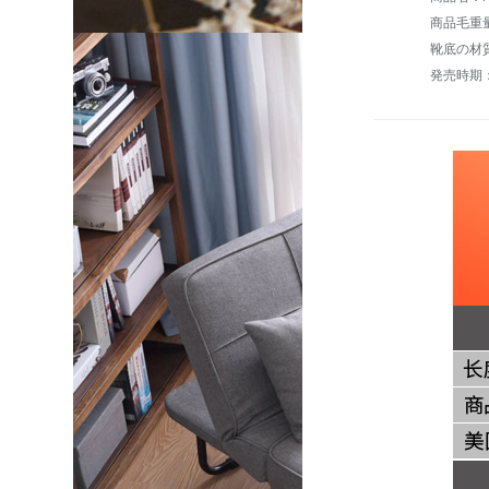
商品毛重量：
靴底の材
発売時期：