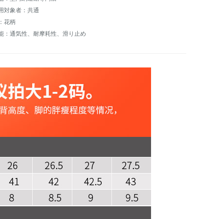
用対象者：共通
：花柄
能：通気性、耐摩耗性、滑り止め