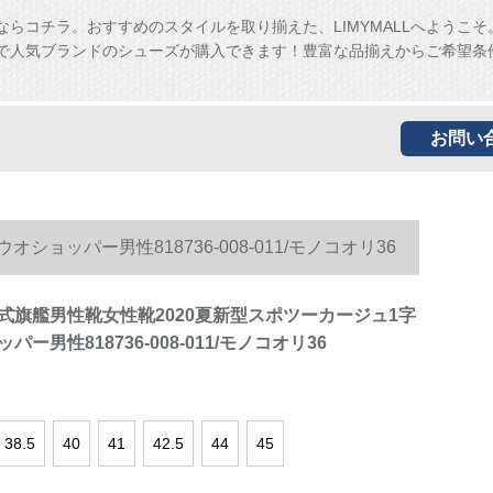
ならコチラ。おすすめのスタイルを取り揃えた、LIMYMALLへようこそ
ALLで人気ブランドのシューズが購入できます！豊富な品揃えからご希望条
お問い
ッパー男性818736-008-011/モノコオリ36
式旗艦男性靴女性靴2020夏新型スポツーカージュ1字
ー男性818736-008-011/モノコオリ36
38.5
40
41
42.5
44
45