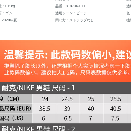
0.8 kg
品番：818736-011
適
質：ゴム
適用シーン：ビーチ
色
2020年夏
閉じ方：ストラップなし
機