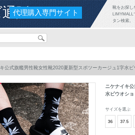
ズ通販
靴をお探し
代理購入専門サイト
LIMYM
タン検索。
キ公式旗艦男性靴女性靴2020夏新型スポツーカージュ1字水ビウオショ
ニケナイキ公
水ビウオショッパ
サイズを選ぶ
36
37.5