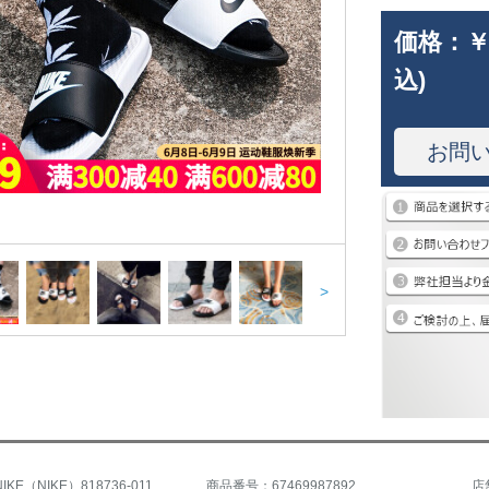
価格：
￥
込)
お問
>
KE（NIKE）818736-011
商品番号：67469987892
店