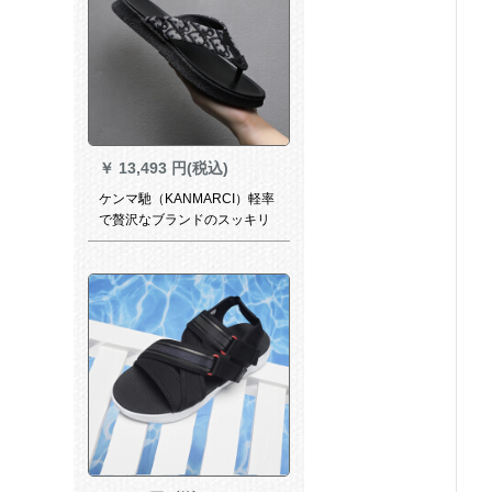
￥
13,493 円(税込)
ケンマ馳（KANMARCI）軽率
で贅沢なブランドのスッキリ
男性2020夏新型の人の字は男
性を引いて滑り止めます。男
性の室外は足の个性を胁しま
す。