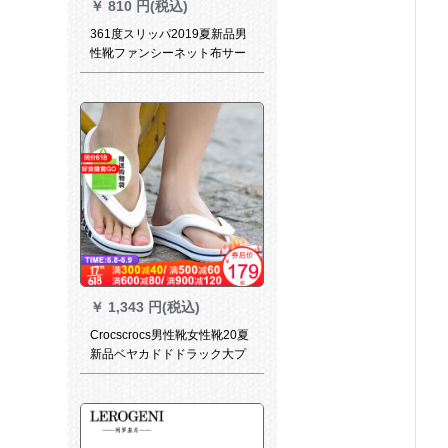
￥
810 円(税込)
361度スリッパ2019夏新品男
性靴ファンシーネット布サー
676730-2曜石黒/マグリード
40
￥
1,343 円(税込)
Crocscrocs男性靴女性靴20夏
新品ベヤカドドドラック大プ
レストロック平底住宅洞靴耐
摩耗性滑り止めスッパー
206233-146/男女同モデル主
押しM 10 W 12/内長28 cm