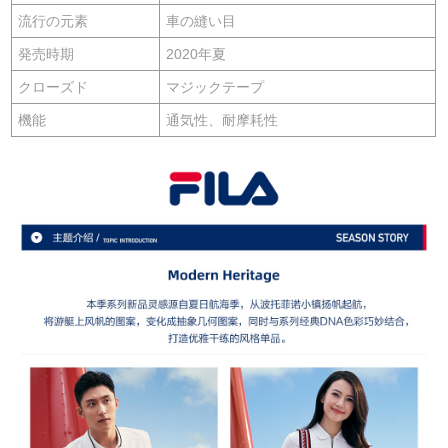
流行の元素
車の縫い目
発売時期
2020年夏
クローズド
マジックテープ
機能
通気性、耐摩耗性