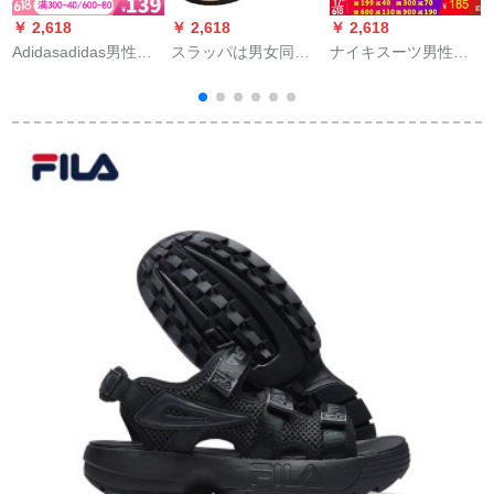
￥ 2,618
￥ 2,618
￥ 2,618
￥
Adidasadidas男性靴
スラッパは男女同型
ナイキスーツ男性靴
2020夏新型スポツー
の人の字です。
2020夏新型ビレッジ
カージュ耐摩耗性砂
ブーツ水泳り止め耐
浜人字けん引スーパ
摩耗性カージュブー
ー2040 EG
ツスポーツ冷一字ス
ライダー343880-10
黒ロゴマ42.5