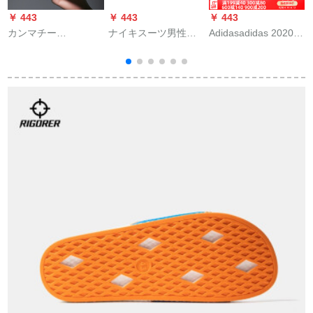
￥ 443
￥ 443
￥ 443
￥
カンマチー
ナイキスーツ男性靴
Adidasadidas 2020春
L
(KANMARCI)軽奢ブ
女性靴夏新型軽便モ
新型男女ビフェチ室
ンドサ男性夏の本革
ノクロビのチカジュ
内室外スポスポーツ
性
ファック厚底露指ロ
ル
ツカジッショ人字EG
マ透かしメレンズビ
2046-2020夏43
コン41
3