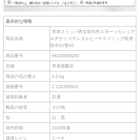
基本的な情報
準者スリッパ男女室内外スポーツカジュア
商品名称
ル大サイズサンダルビーチスイミング軽便
防水白/青43
商品番号
66433994282
店舗
準者旗艦店
商品の毛の重さ
1.0 kg
貨物番号
Z 120160501
適用対象者
共通
靴底の材質
その他
色
白、黒
発売時期
2020年春
適用シーン
ビーチ