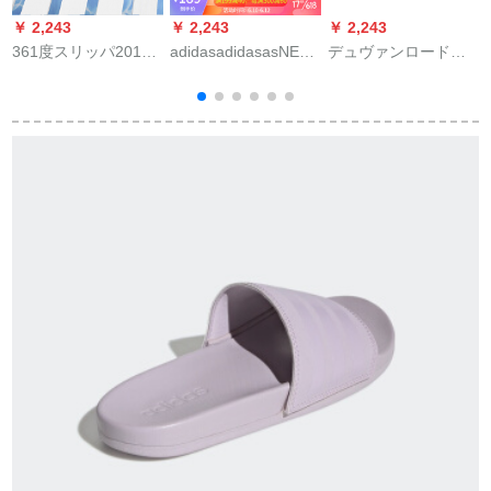
￥ 2,243
￥ 2,243
￥ 2,243
￥
361度スリッパ2019
adidasadidasasNEO
デュヴァンロードブ
N
夏新品男性靴ファン
20夏新商品男性靴カ
レン室外メンズラス
シーネット布サー
ジュア一字アウドア
パン2020新型サマー
676730-2曜石黒/マグ
ビビ、チサダンAQ
バックを履く者ハー
リード40
1701 F 35416このサ
フスリー男性靴の外
黒
ズの女性は1サズが、
にファッショの靴を
男性は2サズが39よリ
履いて、足でサンダ
が小さい。
ーを踏んで、潮の黒
水玉38。