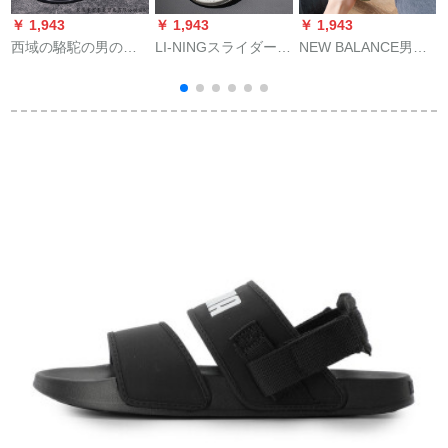
￥ 1,943
￥ 1,943
￥ 1,943
￥
西域の駱駝の男の靴
LI-NINGスライダー男
NEW BALANCE男子
L
の人の字は男の濡れ
性夏新商品男性凉し
靴夏新商品通気性ス
た室外のスラッパの
いスライディング靴
ポリッツパパの连名
男の夏のファ§ンジの
ナイトマットコート
バリスタ2000 SWF
外で男の人の個性の
コートコートコート
200 NO-B 40.5
韓版を着て寒いで
スリップ耐摩耗性一
す。止めます。砂浜
字ドラッグ-1白い夜
の靴の灰色の40
光42(内长260-270)