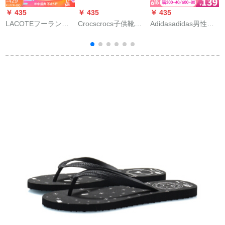
￥ 435
￥ 435
￥ 435
￥
LACOTEフーランス
Crocscrocs子供靴セ
Adidasadidas男性靴
S
ワニの女性靴20春夏
インダル2020趣味学
2020夏新型スポツー
新作カージュアルサ
院サッカのロップの
カージュ耐摩耗性砂
マル女性靴
スポットライト
浜人字けん引スーパ
5
20514-001/主な図の
ー2040 EG
イ
C 9