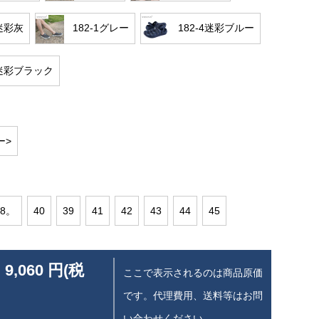
4迷彩灰
182-1グレー
182-4迷彩ブルー
4迷彩ブラック
ー>
38。
40
39
41
42
43
44
45
 9,060 円(税
ここで表示されるのは商品原価
です。代理費用、送料等はお問
い合わせください。