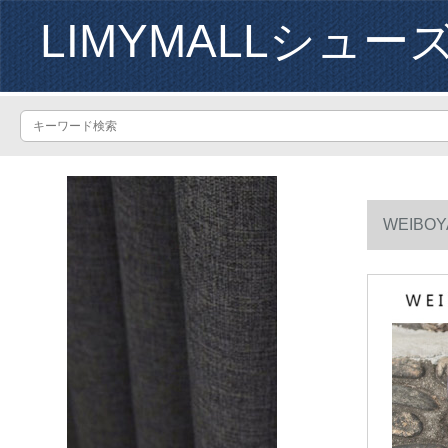
LIMYMALLシュー
WEIB
男性穴の靴