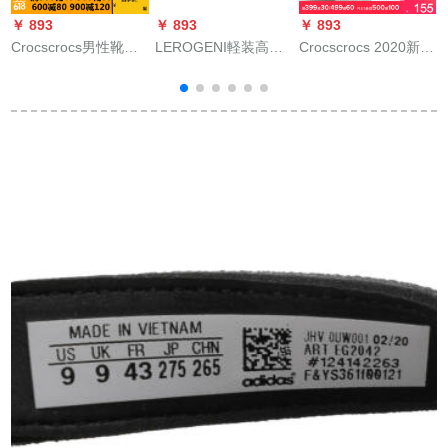
￥ 893
￥ 893
￥ 893
￥
Crocscrocs男性靴女
LEROGENI軽装高得
Crocscrocs 2020新型
C
性靴凉スレーパ2020
点ブラドル男性夏凉
スリパイディ夏のプ
夏新型カプベヤカー
しいラスパンの男性
リンスト女史は足を
ー
ラム軽クッション滑
用スリム1字すべり止
挟む人の字を凉しく
り止めフレット底カ
めソルトバックの外
します/206190火の
ージット20392/ホワ
にファゴットの男性
赤/白-6 J 0 38(240
れ
イトM 8 W 10/260
用スリムパンという
mm)
mm/414-42ヤド
男性用です。
3
长