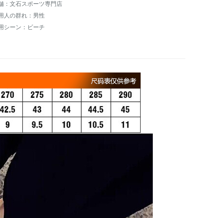
舗：文石スポーツ専門店
用人の群れ：男性
用シーン：ビーチ