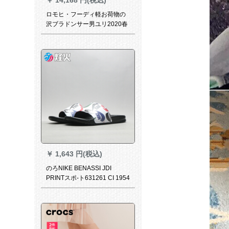
ロモヒ・フーディ軽お荷物の
沢ブラドンサー男ユリ2020春
夏新作ファンシー・ロール男
滑り止めサー男黒41
￥
1,643 円(税込)
のろNIKE BENASSI JDI
PRINTスポ-ト631261 CI 1954
016 6312-025 2号倉庫現物
42.5