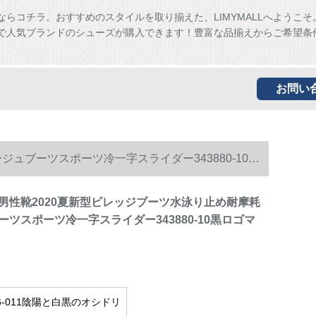
ならコチラ。おすすめのスタイルを取り揃えた、LIMYMALLへようこそ
ALLで人気ブランドのシューズが購入できます！豊富な品揃えからご希望条
お問い
ュブーツスポーツ冷一字スライダー343880-10黒
男性靴2020夏新型ビレッジブーツ水泳り止め耐摩耗
ツスポーツ冷一字スライダー343880-10黒ロゴマ
36-011陰陽と白黒のオシドリ