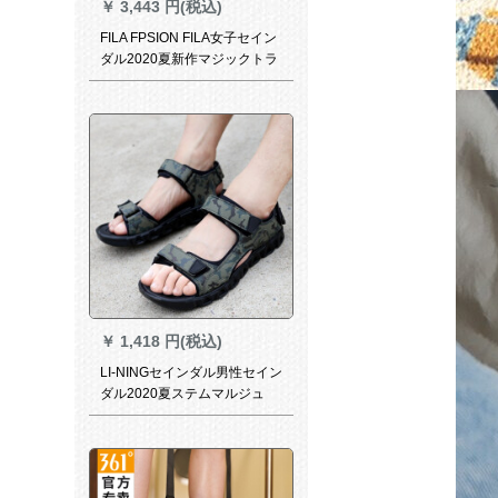
￥
3,443 円(税込)
FILA FPSION FILA女子セイン
ダル2020夏新作マジックトラ
ック
￥
1,418 円(税込)
LI-NINGセインダル男性セイン
ダル2020夏ステムマルジュ
ク-2石灰色/くみぞら/白檀39.5