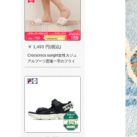
￥
1,493 円(税込)
Crocscrocs suright女性カジュ
アルブーツ思瓏一字のフライ
パンファ·マット·カージュ保温
靴/20548ヌード粉-6 PN
40(260 mm)