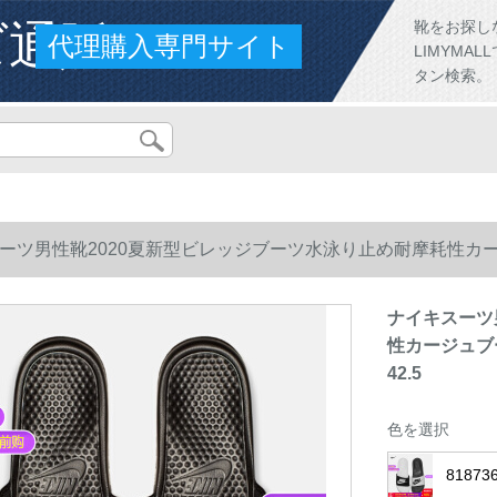
ズ通販
靴をお探し
代理購入専門サイト
LIMYM
タン検索。
ーツ男性靴2020夏新型ビレッジブーツ水泳り止め耐摩耗性カージ
ナイキスーツ
性カージュブー
42.5
色を選択
8187