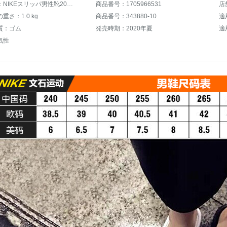
商品名称：NIKEスリッパ男性靴2020夏新型ビーチ靴水泳滑り止め耐摩耗性カジュアル靴運動涼一字スリッパ343880-10 343880-090黒ロゴマーク42.5
商品番号：1705966531
店
重さ：1.0 kg
商品番号：343880-10
適
質：ゴム
発売時期：2020年夏
適
気性