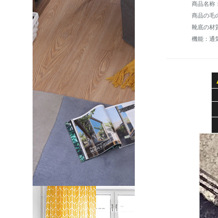
商品の毛の
靴底の材
機能：通