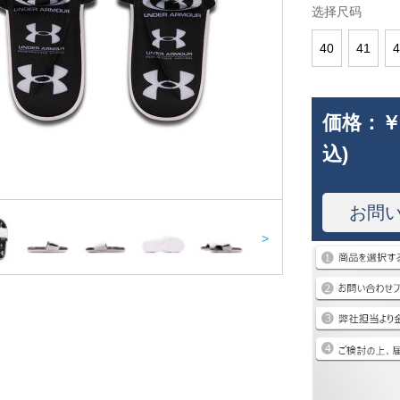
选择尺码
40
41
4
価格：
￥
込)
お問
>