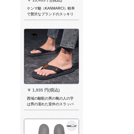
ケンマ馳（KANMARCI）軽率
で贅沢なブランドのスッキリ
男性2020夏新型の人の字は男
性を引いて滑り止めます。男
性の室外は足の个性を胁しま
す。
￥
1,935 円(税込)
西域の駱駝の男の靴の人の字
は男の濡れた室外のスラッパ
の男の夏のファ§ンジの外で男
の人の個性の韓版を着て寒い
です。止めます。砂浜の靴の
灰色の40