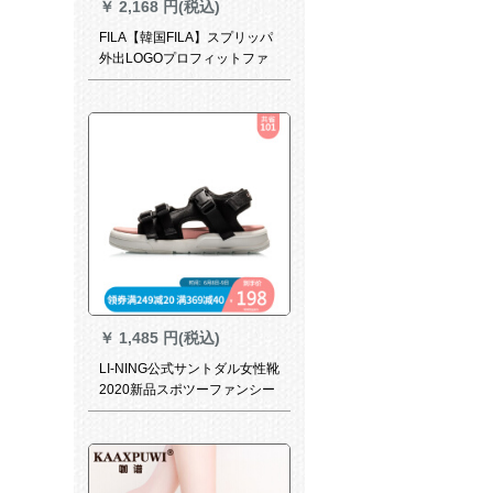
￥
2,168 円(税込)
FILA【韓国FILA】スプリッパ
外出LOGOプロフィットファ
ンシープロリッパ海兵隊青/2
X-NVV 280
￥
1,485 円(税込)
LI-NING公式サントダル女性靴
2020新品スポツーファンシー
012標準黒/オリンジーク-3 39