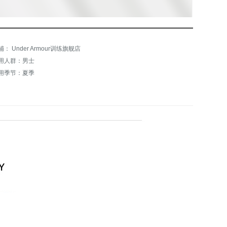
铺： Under Armour训练旗舰店
用人群：男士
用季节：夏季