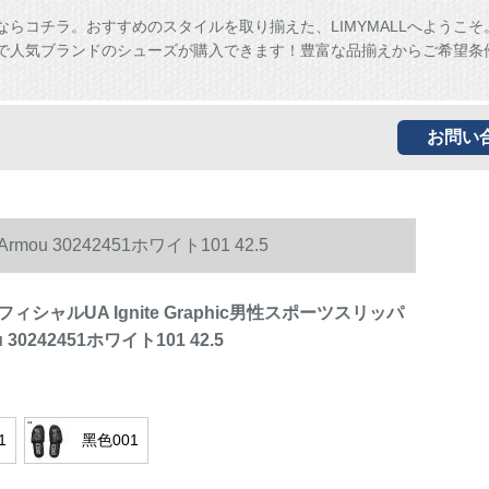
ならコチラ。おすすめのスタイルを取り揃えた、LIMYMALLへようこそ
ALLで人気ブランドのシューズが購入できます！豊富な品揃えからご希望条
お問い
ou 30242451ホワイト101 42.5
シャルUA Ignite Graphic男性スポーツスリッパ
u 30242451ホワイト101 42.5
1
黑色001