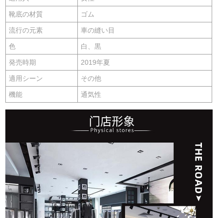
靴底の材質
ゴム
流行の元素
車の縫い目
色
白、黒
発売時期
2019年夏
適用シーン
その他
機能
通気性