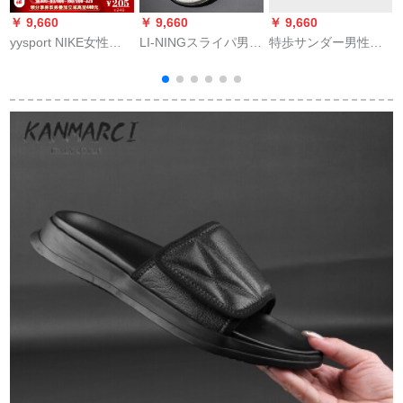
￥ 9,660
￥ 9,660
￥ 9,660
￥
yysport NIKE女性靴
LI-NINGスライパ男性
特歩サンダー男性ス
凉スレーパ夏新款黒
スニーカージ人字引
ポンダー2020夏新作
a
と白の诱拐ファンフ
き见るドイツ悟道サ
ソフト底カージゼル
A
ァ
ラ屋外滑り止め耐摩
100足快适マジロック
耗性白夜光42(内长
ビック
S
260-270)
K