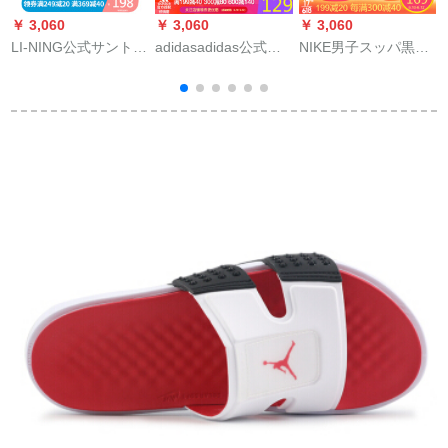
￥ 3,060
￥ 3,060
￥ 3,060
￥
LI-NING公式サントダ
adidasadidas公式サ
NIKE男子スッパ黒ス
ル女性靴2020新品ス
ートが授権した20夏
ポルックスで45ヤ
ル
ポツーファンシー012
の新商品の紳士靴運
ド/11を配する。
標準黒/オリンジー
動カジュアルビレッ
A
ク-3 39
トレットB 41720 F
34770 44.5
F