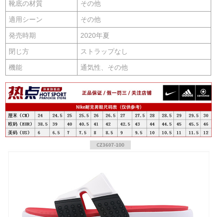
靴底の材質
その他
適用シーン
その他
発売時期
2020年夏
閉じ方
ストラップなし
機能
通気性、その他