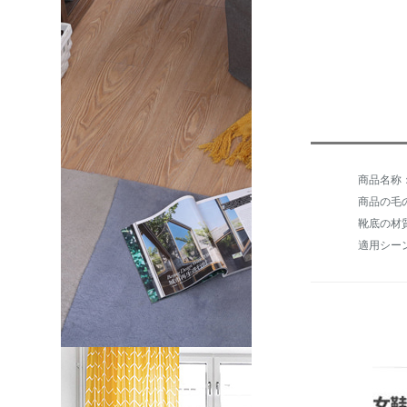
商品の毛の重
靴底の材
適用シー