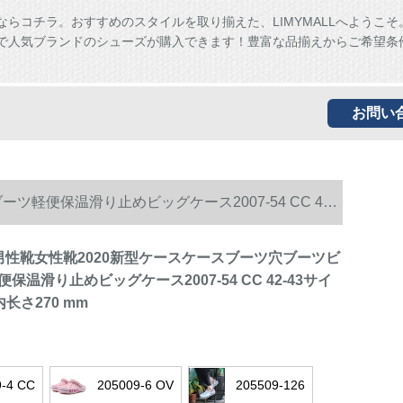
ならコチラ。おすすめのスタイルを取り揃えた、LIMYMALLへようこそ
ALLで人気ブランドのシューズが購入できます！豊富な品揃えからご希望条
お問い
ーツ軽便保温滑り止めビッグケース2007-54 CC 42-
ocs男性靴女性靴2020新型ケースケースブーツ穴ブーツビ
保温滑り止めビッグケース2007-54 CC 42-43サイ
/内长さ270 mm
9-4 CC
205009-6 OV
205509-126