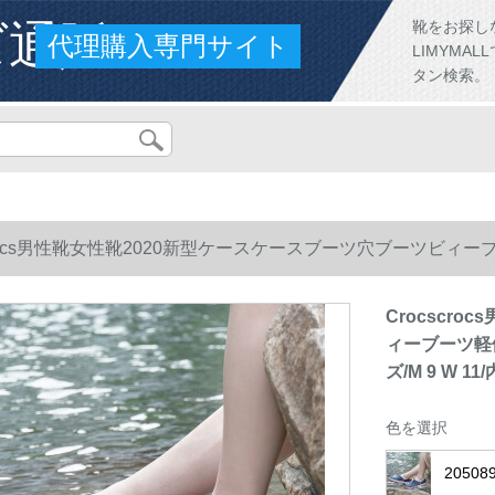
ズ通販
靴をお探し
代理購入専門サイト
LIMYM
タン検索。
crocs男性靴女性靴2020新型ケースケースブーツ穴ブーツビィーブ
 9 W 11/内长さ270 mm
Crocscr
ィーブーツ軽便
ズ/M 9 W 11
色を選択
20508