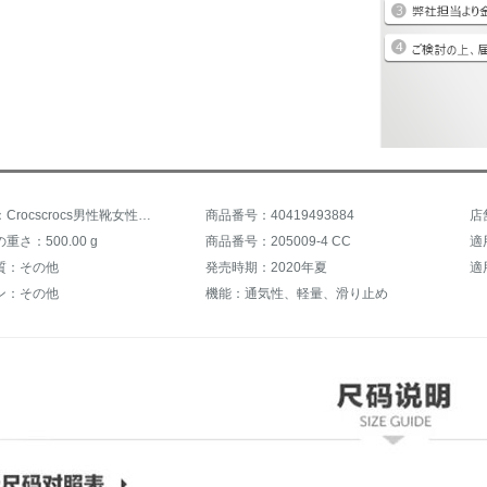
商品名称：Crocscrocs男性靴女性靴2020新型カップル靴洞靴ビーチ靴軽便保温滑り止めバッグカジュアルサンダル205089-54 CC 42-43サイズ/M 9 W 11/内長さ270 mm
商品番号：40419493884
店
さ：500.00 g
商品番号：205009-4 CC
適
質：その他
発売時期：2020年夏
適
ン：その他
機能：通気性、軽量、滑り止め