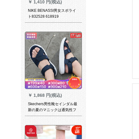
￥
1,410 円(税込)
NIKE BENASSI男女スポライ
ト832528 618919
￥
1,868 円(税込)
Skechers男性靴セインダル最
新の夏のマニックは通気性フ
ュージョンのシンプルなカー
ジュです。