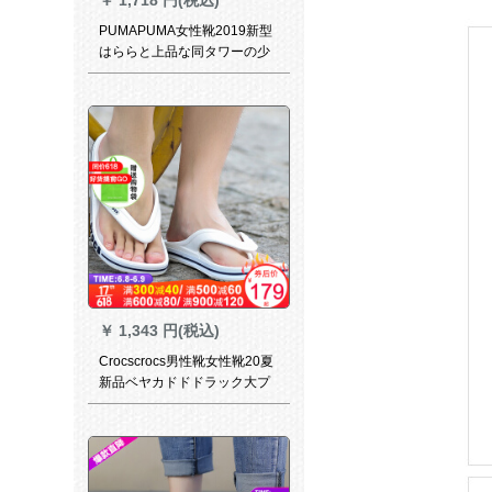
PUMAPUMA女性靴2019新型
はららと上品な同タワーの少
女の粉の蝶々の结び目のビッ
クサイズのサンダーの厚手な
底のスッキリパンの367746
36774601 35.5
￥
1,343 円(税込)
Crocscrocs男性靴女性靴20夏
新品ベヤカドドドラック大プ
レストロック平底住宅洞靴耐
摩耗性滑り止めスッパー
206233-146/男女同モデル主
押しM 10 W 12/内長28 cm