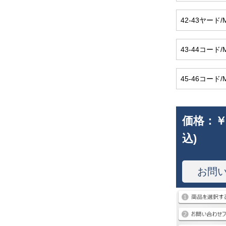
42-43ヤード/
43-44コード/M
45-46コード/
価格：
￥
込)
お問