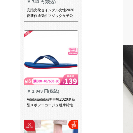
￥
743 円(税込)
安踏女靴セインダル女性2020
夏新作通気性マジック女子公
式専门店-2黒/安踏白36.5
￥
1,043 円(税込)
Adidasadidas男性靴2020夏新
型スポツーカージュ耐摩耗性
砂浜人字けん引スーパー2040
EG