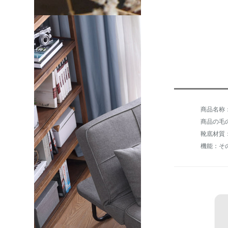
商品の毛の重
靴底材質：
機能：そ