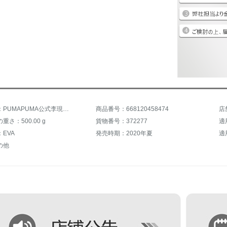
商品名称：PUMAPUMA公式李現同じ新型の男女同金LogoスリッパLEADCAT 372277黒-金-米白01 40.5
商品番号：668120458474
さ：500.00 g
貨物番号：372277
適
EVA
発売時期：2020年夏
適
の他