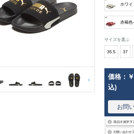
ホワイ
赤褐色
サイズを選ぶ
35.5
37
価格：
￥
>
込)
お問