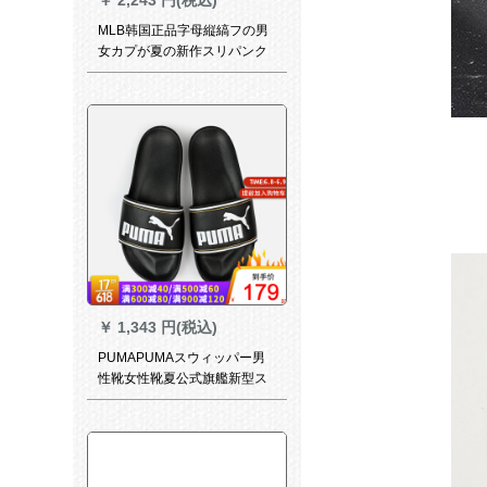
MLB韩国正品字母縦縞フの男
女カプが夏の新作スリパンク
の白地に2800 mm
￥
1,343 円(税込)
PUMAPUMAスウィッパー男
性靴女性靴夏公式旗艦新型ス
ニカーンアウドアロル通気性
耐摩耗性フューム372276
3776-276/黒42