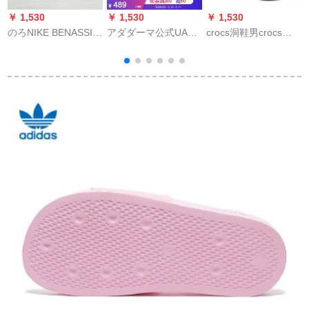
￥ 1,530
￥ 1,530
￥ 1,530
￥
のろNIKE BENASSI
アダダーマ公式UA
crocs洞鞋男crocs通
D
JDI PRINTスポ-ト
Fat Tire男性スポツー
气性滑り止めセイン
S
631261 CI 1954 016
厚いタタリパンチ
ダル女包头ビ-チ靴の
6312-025 2号倉庫現
30036ブライク002
外に冷たいスライパ
ル
物42.5
44
を履く灰/青绿色-0 A
4
342 M 8 W 10(260
mm)