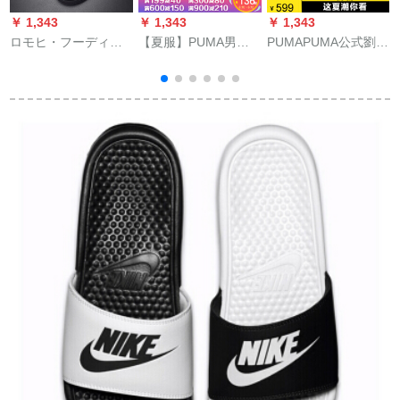
￥ 1,343
￥ 1,343
￥ 1,343
￥
ロモヒ・フーディ軽
【夏服】PUMA男性
PUMAPUMA公式劉昊
お荷物の沢ブラドン
靴女性靴カージュブ
然同款新款男女同款
K
サー男ユリ2020春夏
ーツ2020新型シンプ
kalt sanダンダ
新作ファンシー・ロ
ロで上品なスリムパ
FUTURE RIDER
ール男滑り止めサー
ン36023 PUMAホワ
371964 bru-bulalt-蛍
男黒41
イト+ブラック42
光グリン-樹脂色01
40.5