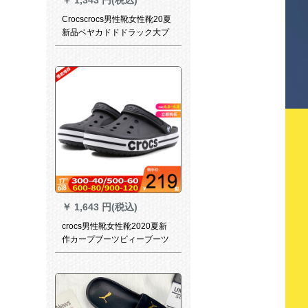
Crocscrocs男性靴女性靴20夏
新品ベヤカドドドラック大プ
レストロック平底住宅洞靴耐
摩耗性滑り止めスッパー
206233-146/男女同モデル主
押しM 10 W 12/内長28 cm
￥
1,643 円(税込)
crocs男性靴女性靴2020夏新
作カープブーツビィーブーツ
軽便で通気性滑り止めパンケ
ースケースケースケースケー
スケースケースホールブーツ