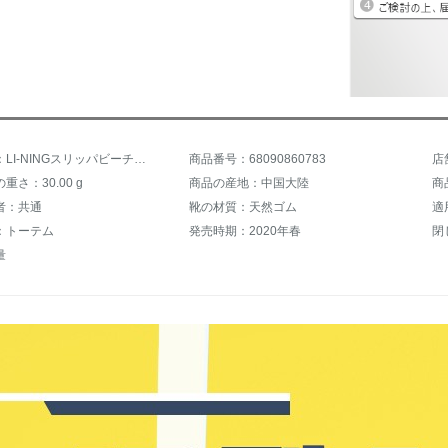
商品名称：LI-NINGスリッパビーチ靴夏の屋外の冷たい足を引っ張って男性/女性が滑り止めます。耐摩耗性スリッパのファッションは簡単です。
商品番号：68090860783
店
重さ：30.00 g
商品の産地：中国大陸
商品
者：共通
靴の材質：天然ゴム
適
：トーテム
発売時期：2020年春
閉
量