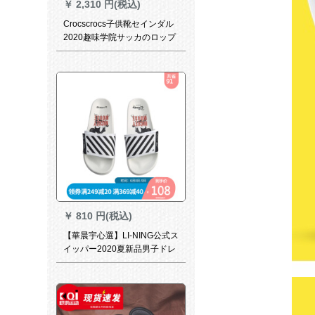
￥
2,310 円(税込)
Crocscrocs子供靴セインダル
2020趣味学院サッカのロップ
のスポットライト20514-001/
主な図のC 9
￥
810 円(税込)
【華晨宇心選】LI-NING公式ス
イッパー2020夏新品男子ドレ
ンストストリットパッドフィ
ールド下サンダーAGAQ 023
標準白/標準黒-5 42