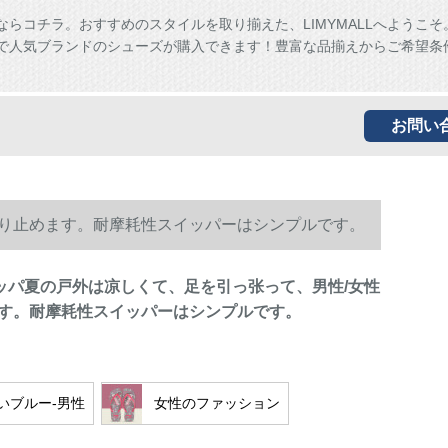
ならコチラ。おすすめのスタイルを取り揃えた、LIMYMALLへようこそ
ALLで人気ブランドのシューズが購入できます！豊富な品揃えからご希望条
お問い
は滑り止めます。耐摩耗性スイッパーはシンプルです。
スイッパ夏の戸外は凉しくて、足を引っ张って、男性/女性
す。耐摩耗性スイッパーはシンプルです。
いブルー-男性
女性のファッション