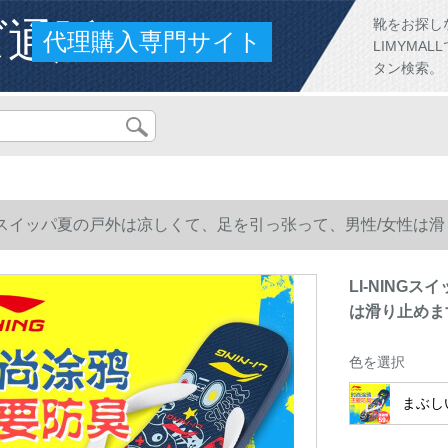
ズ通販
靴をお探し
代理購入専門サイト
LIMYM
タン検索。
INGスイッパ夏の戸外は凉しくて、足を引っ张って、男性/女性
LI-NING
は滑り止めま
色を選択
まぶし