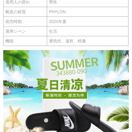
適用人の群れ
男性
靴底の材質
PHYLON
発売時期
2020年夏
適用シーン
生活
機能
通気性、速乾、軽量