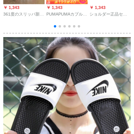
￥ 1,343
￥ 1,343
￥ 1,343
￥
361度のスリッパ新品
PUMAPUMAカプルの
ショルダー正品セイ
男性靴フューエル
刘昊然と同じスポ-ト
ンダル男性2020夏新
571926723-361度の
トトト36575801 QC
作公式旗艦涼斯スラ
白/曜石黒40
3722771黒+ゴ-ルド
イダー止めスポ男子
+ホワイト39
供靴マジショッピン
グバッグバッグバッ
グバッグバッグブラ
ック/オーロラドレッ
ド35ヤ/22 cm