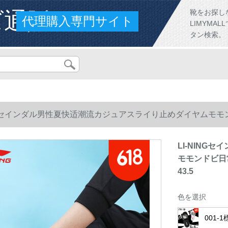
ズ通販
靴をお探し
代理購入専門サイト
LIMYM
タン検索。
INGセインダル男性夏快适潮流カジュアスライり止めダイヤムモモ
LI-NIN
モモンドビ日
43.5
色を選択
001-