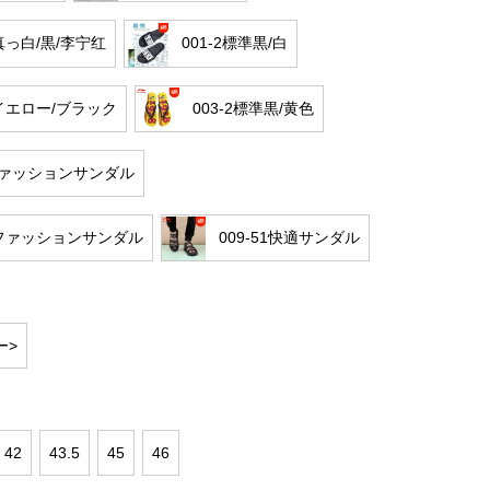
1真っ白/黒/李宁红
001-2標準黒/白
1イエロー/ブラック
003-2標準黒/黄色
-ファッションサンダル
-3ファッションサンダル
009-51快適サンダル
ー>
42
43.5
45
46