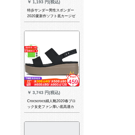
￥
1,193 円(税込)
特歩サンダー男性スポンダー
2020夏新作ソフト底カージゼ
ル100足快适マジロックビッ
ク
￥
3,743 円(税込)
Crocscrocs婦人靴2020春ブロ
ック女史ファン厚い底高適カ
ミュブザー2053-07 H
206453-07コド/W 6/230 mm