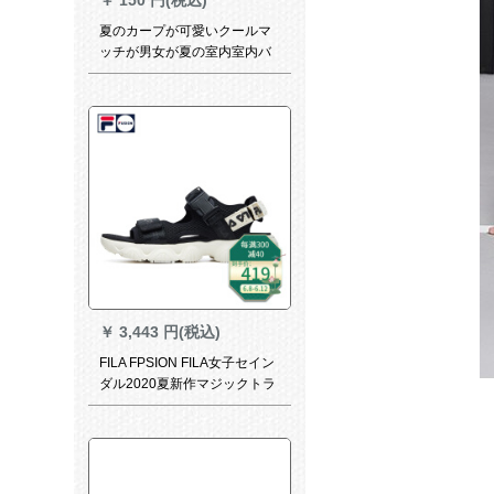
夏のカープが可愛いクールマ
ッチが男女が夏の室内室内バ
ースムでお風呂に入る時は、
かわいい靴を履く黒(三条
棒)42-43が41-42に似ていま
す。
￥
3,443 円(税込)
FILA FPSION FILA女子セイン
ダル2020夏新作マジックトラ
ック