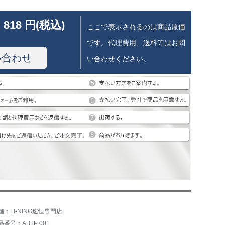
 818 円(税込)
ここで表示されるのは商品原価
です。代理費用、送料等はお問
い合わせ
い合わせください。
舗：LI-NING速恒専門店
品番号：ABTP 001