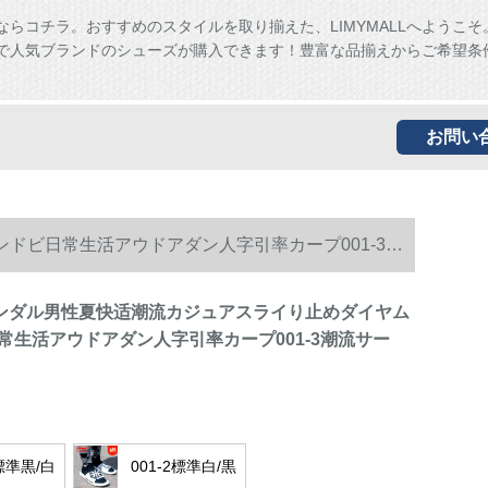
ならコチラ。おすすめのスタイルを取り揃えた、LIMYMALLへようこそ
ALLで人気ブランドのシューズが購入できます！豊富な品揃えからご希望条
お問い
ンドビ日常生活アウドアダン人字引率カープ001-3潮
Gセインダル男性夏快适潮流カジュアスライり止めダイヤム
常生活アウドアダン人字引率カープ001-3潮流サー
1標準黒/白
001-2標準白/黒