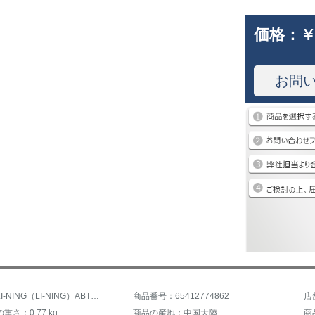
価格：
￥
お問
商品名：LI-NING（LI-NING）ABTP 001
商品番号：65412774862
店
重さ：0.77 kg
商品の産地：中国大陸
商