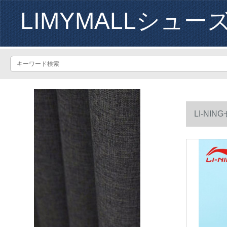
LIMYMALLシュー
LI-N
流サー43.5