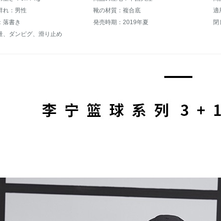
群れ：男性
靴の材質：複合底
適
：落書き
発売時期：2019年夏
閉
量、ダンピグ、滑り止め