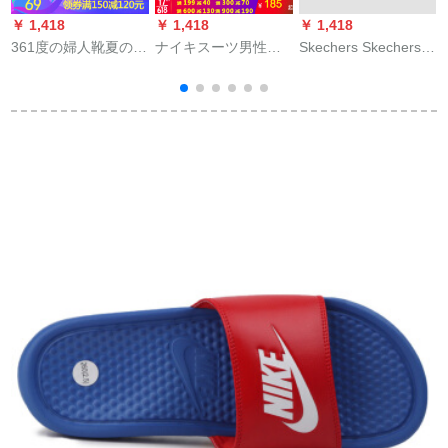
￥ 1,418
￥ 1,418
￥ 1,418
￥
361度の婦人靴夏のサ
ナイキスーツ男性靴
Skechers Skechers女
a
ンダー流行の運動靴
2020夏新型ビレッジ
性靴の厚い底にパン
a
のほうこうりの
ブーツ水泳り止め耐
ダのサンダーのマッ
粉/361度の白38
摩耗性カージュブー
トを贴って砂浜の靴
ツスポーツ冷一字ス
の88888341/BLK 36
2
ライダー343880-10
を贴ります。
4
黒ロゴマ42.5