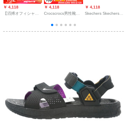
￥ 4,118
￥ 4,118
￥ 4,118
￥
【滔搏オフィシャ】
Crocscrocs男性靴洞
Skechers Skechers
adidas男ADILE
靴2020夏新型ケース
SKECHERS婦人靴快
（
SHOWERスピングサ
ケース軽い通気性ク
适カジュアルリパー
ンデルトップSP F
ッション滑り止めめ
柔软ネト軽く量夏凉
34770
耐摩耗性ベヤビッチ
しくて、薄い灰色の
（
バッグヘッド凉スパ
褐色/桃色38
10126-10/ホワイトM
8 W 10/260 mm/41-
42サイズ
4