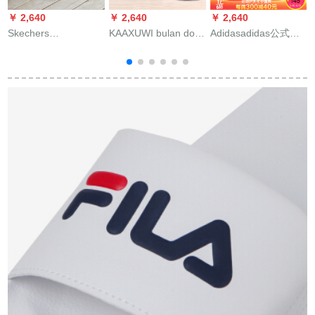
￥ 2,640
￥ 2,640
￥ 2,640
￥
Skechers
KAAXUWI bulan doの
Adidasadidas公式サ
L
SKECHERS男性緩震
女性靴ハイヒヒの女
ート三つ葉草スライ
カルジッパー2色编み
性靴の外はファック
パ男性スッパー女性
ネット人字は海军ブ
にぴったりです。夏
2020夏新型屋外ビタ
ル/ブラー41
の女性用スイッパの
ーブーツカージュ
黒（高さ7.1 cm）を
そのまに引いてくだ
さい。
ア