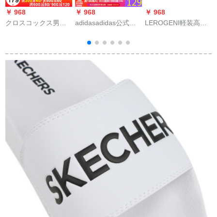
￥ 968
￥ 968
￥ 968
￥
クロスコックス男性
adidasadidas公式サ
LEROGENI軽装高得
L
靴女性靴2020夏新型
ートが授権した20夏
点ブラドル男性夏凉
ベヤケーススリップ
の新商品の紳士靴運
しいラスパンの男性
止め人字モスコケー
動カジュアルビレッ
用スリム1字すべり止
スケースケースケー
トレットB 41720 F
めソルトバックの外
F
スケースケースケー
34770 44.5
にファゴットの男性
ス
スケースケースケー
用スリムパンという
スケースケースケー
男性用です。
ク
スケースケースケー
スケースケースケー
スケースケースケー
スケースケースケー
スケースケースケー
スケースケースケー
スケースケースケー
スケースケースケー
スケースケースケー
スケースケースケー
スケースケースケー