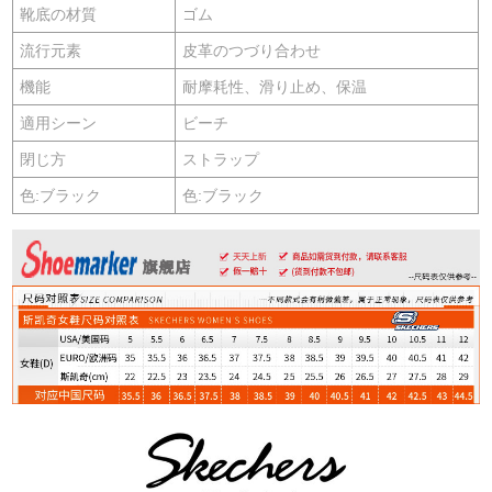
靴底の材質
ゴム
流行元素
皮革のつづり合わせ
機能
耐摩耗性、滑り止め、保温
適用シーン
ビーチ
閉じ方
ストラップ
色:ブラック
色:ブラック