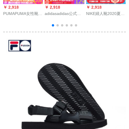
￥ 2,918
￥ 2,918
￥ 2,918
￥
PUMAPUMA女性靴
adidasadidas公式サ
NIKE婦人靴2020夏新
N
2019新型はららと上
ートが授権した20夏
型BENASSIユニコー
品な同タワーの少女
の新商品の紳士靴運
ンビエンチャン速適
の粉の蝶々の结び目
動カジュアルビレッ
カジュル1字忍者サン
のビックサイズのサ
トレットB 41720 F
ダンルCW 2634 CW
ンダーの厚手な底の
34770 44.5
2634-138
スッキリパンの
367746 36774601
35.5
3
4