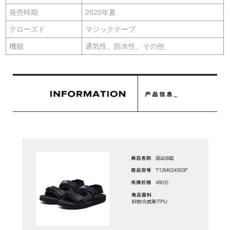
発売時期
2020年夏
クローズド
マジックテープ
機能
通気性、防水性、その他