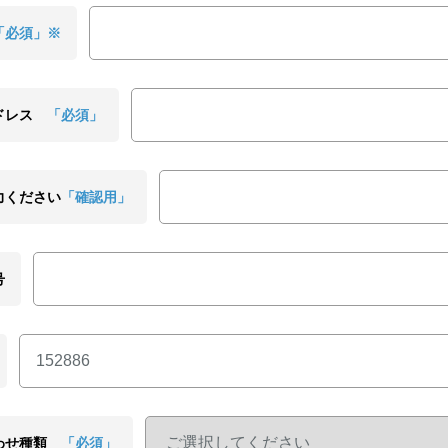
「必須」※
ドレス
「必須」
力ください
「確認用」
号
わせ種類
「必須」