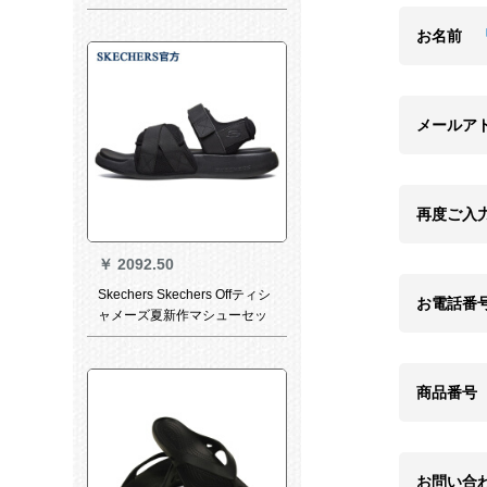
アウドアビ-チストAQ 1701 F
35543
お名前
メールア
再度ご入
￥
2092.50
Skechers Skechers Offティシ
お電話番
ャメーズ夏新作マシューセッ
ト51731オーラル·ブレイ
ク/BBK 42
商品番号
お問い合