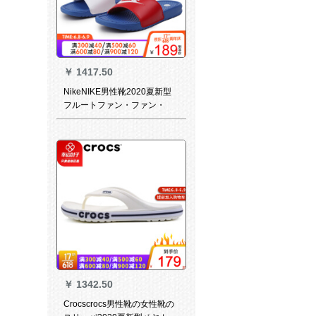
￥
1417.50
NikeNIKE男性靴2020夏新型
フルートファン・ファン・
フ・ショーショーショーショ
ーショーショーショーショー
ツ快适通気性耐摩耗性カージ
ュアルブーツサーン3438-090
3438/赤青45
￥
1342.50
Crocscrocs男性靴の女性靴の