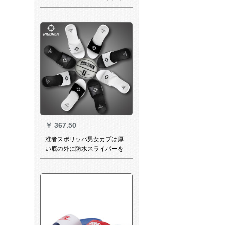
ッシュCD 2803-02 CD 2803-
02
￥
367.50
准者スポリッパ男女カプは厚
い底の外に防水スライパーを
履くと弾性が磨耗性に优れま
す。室内の外の一字は白黒43
ヤードです。