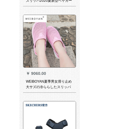
スリッパ2020夏新型ベヤカー
の人の字を引っ張って底の砂
浜の靴のサンダルを引っ張っ
て20393-20393白い/軽い柔ら
かいM 7 W 9/内の長さは25
cm/39-40です。
￥
9060.00
WEIBOYAN夏季男女滑り止め
大サズの冷ららしたスリッパ
ァァンの外にファッションの
外にファゴットのサーダンル
を履く男性穴の靴のビィーブ
ーツの女性182-1ピンク39