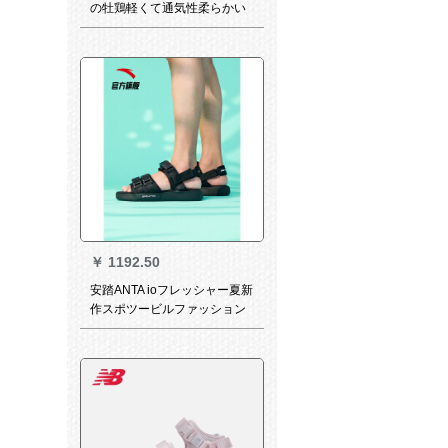
の牡鶏軽くて通気性柔らかい
靴底学生スポツーカージュ男
女ライム41.5
￥
1192.50
安踏ANTA ioフレッシャー夏新
作スポツービルファッション
通气性快适软底男靴黒-1
9.5(男43)